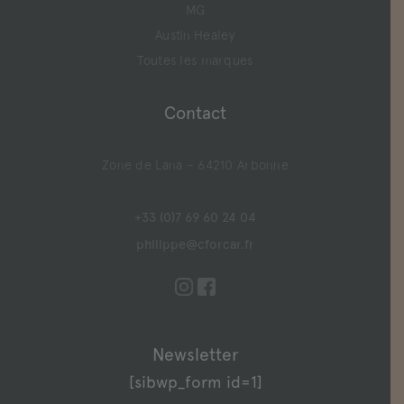
MG
Austin Healey
Toutes les marques
Contact
Zone de Lana – 64210 Arbonne
+33 (0)7 69 60 24 04
philippe@cforcar.fr
Newsletter
[sibwp_form id=1]