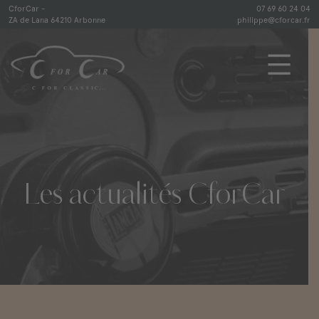
Skip
CforCar -
07 69 60 24 04
ZA de Lana 64210 Arbonne
philippe@cforcar.fr
to
content
CforCar
Les
actualités
CforCar