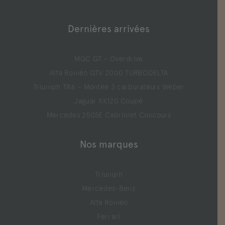
Dernières arrivées
MGC GT – Overdrive
Alfa Roméo GTV 2000 TURBODELTA
Triumph TR6 – Montée 3 carburateurs Weber
Jaguar XK120 Coupé
Mercedes 250SE Cabriolet Concours
Nos marques
Triumph
Mercedes-Benz
Alfa Romeo
Ferrari