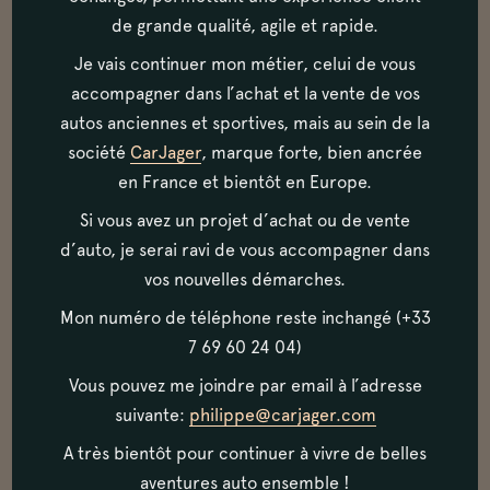
Le Tour Auto, c’est l’événement de l’année,
de grande qualité, agile et rapide.
avec plus de 250 voitures, réparties en
Je vais continuer mon métier, celui de vous
deux catégories: régularité et compétition.
accompagner dans l’achat et la vente de vos
autos anciennes et sportives, mais au sein de la
société
CarJager
, marque forte, bien ancrée
en France et bientôt en Europe.
Si vous avez un projet d’achat ou de vente
d’auto, je serai ravi de vous accompagner dans
vos nouvelles démarches.
Mon numéro de téléphone reste inchangé (+33
7 69 60 24 04)
Vous pouvez me joindre par email à l’adresse
suivante:
philippe@carjager.com
A très bientôt pour continuer à vivre de belles
aventures auto ensemble !