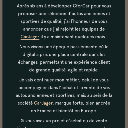
chauffer. Les démarrages sont aisés, à froid comme à
Après six ans à développer CforCar pour vous
chaud. La boite de vitesses est souple, et les
proposer une sélection d’autos anciennes et
rapports passent sans craquer. Une ligne
sportives de qualité, j’ai l’honneur de vous
d'échappement en Inox complète est installée,
annoncer que j’ai rejoint les équipes de
permettant de profiter pleinement des montées en
CarJager
il y a maintenant quelques mois..
régime fabuleuses du moteur.
Nous vivons une époque passionnante où le
digital a pris une place centrale dans les
Carrosserie
échanges, permettant une expérience client
La voiture est en bon état extérieur. La voiture,
de grande qualité, agile et rapide.
repeinte il y a quelques années, présente quelques
Je vais continuer mon métier, celui de vous
défauts d'aspects. La capote est en très bon état. Un
accompagner dans l’achat et la vente de vos
couvre capote est également présent. La Triumph est
équipée de deux feux longue-portée. Le hard-top lui
autos anciennes et sportives, mais au sein de la
est en très bon état général.
société
CarJager
, marque forte, bien ancrée
en France et bientôt en Europe.
Si vous avez un projet d’achat ou de vente
Habitacle