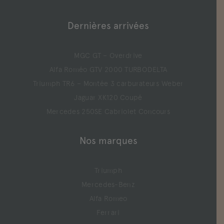
Dernières arrivées
MGC GT – Overdrive
Alfa Roméo GTV 2000 TURBODELTA
Triumph TR6 – Montée 3 carburateurs Weber
Jaguar XK120 Coupé
Mercedes 250SE Cabriolet Concours
Nos marques
Triumph
Mercedes-Benz
Alfa Romeo
Ferrari