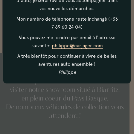
d’auto, je serai ravi de vous accompagner dans
L’intérieur de cette voiture est en bon état, sans
vos nouvelles démarches.
couture déchirée. Les moquettes sont en bon état.
Toute l'instrumentation fonctionne, et on note la
Mon numéro de téléphone reste inchangé (+33
présence d'un ventilateur additionnel
7 69 60 24 04)
Vous pouvez me joindre par email à l’adresse
suivante:
philippe@carjager.com
A très bientôt pour continuer à vivre de belles
aventures auto ensemble !
Philippe
N’hésitez pas à nous contacter, et à venir
visiter notre showroom situé à Biarritz,
en plein coeur du Pays Basque.
De nombreux véhicules de collection vous
attendent !