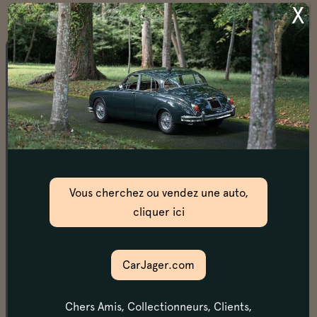
X
Châssis
La mise sur le pont confirme que les longerons, bâti
moteur, passages de roues et planchers sont en
parfait état, sans aucune corrosion visible. On
remarque que cette voiture n'est absolument pas
blaksonnée.
Vous cherchez ou vendez une auto,
cliquer ici
Moteur & transmission
Le moteur a été ouvert en 2014, et refait en côte
d'origine (segmentation). La pression d’huile est dans
CarJager.com
les préconisations constructeur, à chaud comme à
froid. Le moteur prend bien ses tours dans un bruit
caractéristique et possède un ralenti stable, sans
Chers Amis, Collectionneurs, Clients,