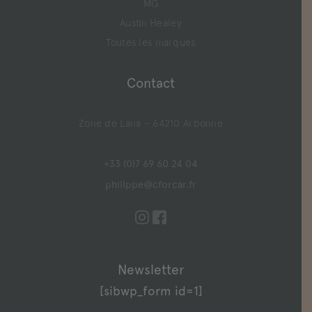
MG
Austin Healey
Toutes les marques
Contact
Zone de Lana – 64210 Arbonne
+33 (0)7 69 60 24 04
philippe@cforcar.fr
Newsletter
[sibwp_form id=1]