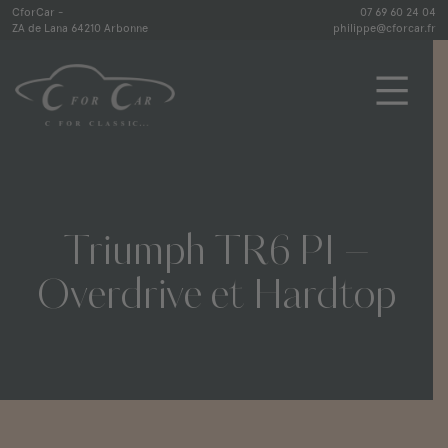
Skip
CforCar -
07 69 60 24 04
ZA de Lana 64210 Arbonne
philippe@cforcar.fr
to
content
CforCar
Triumph
TR6
PI
–
Overdrive
et
Hardtop