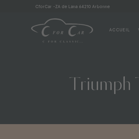
Skip
CforCar -
ZA de Lana 64210 Arbonne
to
content
ACCUEIL
CforCar
Triumph