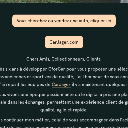
Vous cherchez ou vendez une auto, cliquer ici
 en très bon état. Les
 bas d’ailes, fond de coffre et
Carrosserie
t. Les amortisseurs (Koni) sont
CarJager.com
a été totalement refait et
La voiture est en très bel état ex
de peinture. Les ouvrants sont pa
Chers Amis, Collectionneurs, Clients,
ès six ans à développer CforCar pour vous proposer une sélec
Habitacle
os anciennes et sportives de qualité, j’ai l’honneur de vous an
’ai rejoint les équipes de
CarJager
il y a maintenant quelques 
nisations constructeur, à chaud
L’intérieur de cette voiture est e
es tours dans un bruit
refaites récemment.
us vivons une époque passionnante où le digital a pris une pl
table, sans chauffer. On note
ale dans les échanges, permettant une expérience client de 
ses passent sans craquement, à
qualité, agile et rapide.
lenche parfaitement.
is continuer mon métier, celui de vous accompagner dans l’ac
ente de vos autos anciennes et sportives, mais au sein de la so