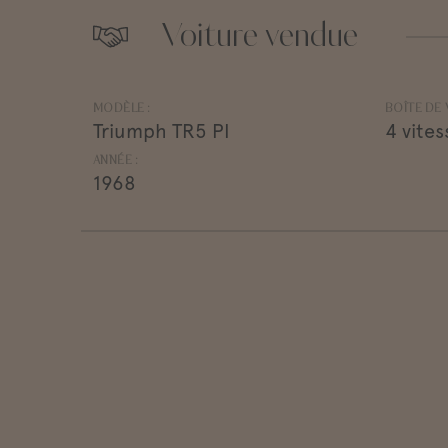
Voiture vendue
MODÈLE :
BOÎTE DE V
Triumph TR5 PI
4 vites
ANNÉE :
1968