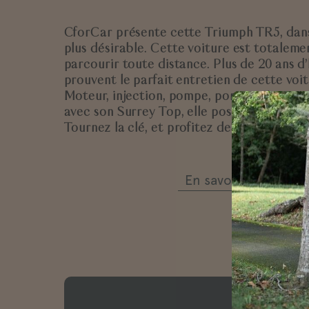
CforCar présente cette
Triumph TR5, dans 
plus désirable
. Cette voiture est totalemen
parcourir toute distance. Plus de 20 ans d
prouvent le parfait entretien de cette voit
Moteur, injection, pompe, pont arrière:
tou
avec son Surrey Top, elle possède égalem
Tournez la clé, et
profitez de ce moteur e
En savoir + sur Tri