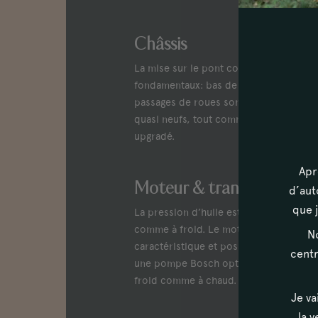
Châssis
La mise sur le pont confirme un châssis
fondamentaux: bas de caisse, planchers,
passages de roues sont en excellent éta
quasi neufs, tout comme le freinage qui 
upgradé.
Apr
Moteur & transmission
d’aut
que j
La pression d’huile est dans les préco
comme à froid. Le moteur prend bien s
No
caractéristique et possède un ralenti s
centr
une pompe Bosch optimisée. Les vites
froid comme à chaud. L’overdrive s’enc
Je va
la v