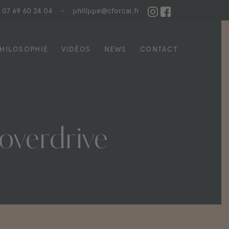
07 69 60 24 04
-
philippe@cforcar.fr
HILOSOPHIE
VIDÉOS
NEWS
CONTACT
overdrive