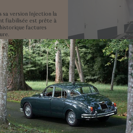
sa version Injection la
t fiabilisée est prête à
’historique factures
ure.
t a été refait
. Vendue
ent une capote.
xtraordinaire
!
umph