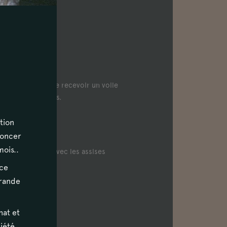
térieur, et vient de recevoir un voile
rfaitement alignés.
tion
noncer
mois..
n excellent état, avec les assises
ace
grande
hat et
ciété