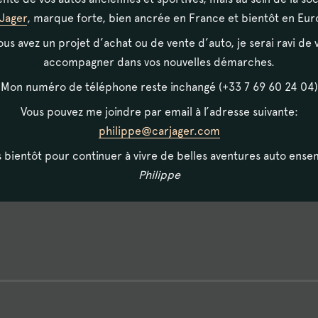
Jager
, marque forte, bien ancrée en France et bientôt en Eur
vous avez un projet d’achat ou de vente d’auto, je serai ravi de 
accompagner dans vos nouvelles démarches.
Mon numéro de téléphone reste inchangé (+33 7 69 60 24 04)
tacter, et à venir visiter notre sh
Vous pouvez me joindre par email à l’adresse suivante:
philippe@carjager.com
en plein coeur du Pays Basque.
s bientôt pour continuer à vivre de belles aventures auto ense
ux véhicules de collection vous at
Philippe