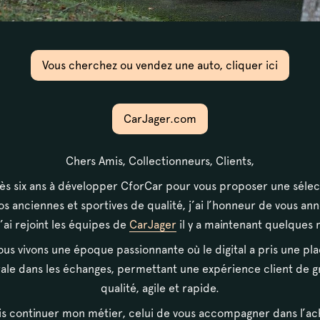
Vous cherchez ou vendez une auto, cliquer ici
 en très bon état. Les
Carrosserie
 bas d'ailes, fond de coffre et
CarJager.com
 anti-gravillonage qui semble
La carrosserie est en excellent é
onfirme bien un comportement
voiture, initialement de couleur c
Chers Amis, Collectionneurs, Clients,
quelques années.
ès six ans à développer CforCar pour vous proposer une sélec
os anciennes et sportives de qualité, j’ai l’honneur de vous an
Habitacle
’ai rejoint les équipes de
CarJager
il y a maintenant quelques 
nisations constructeur, à chaud
L'intérieur est en excellent état 
us vivons une époque passionnante où le digital a pris une pl
nement parfait et régulier,
affaissés et non déchirés. Les m
ale dans les échanges, permettant une expérience client de 
hauffant pas dans les
relative compte tenu de l'âge et d
qualité, agile et rapide.
sans craquement, à froid comme
fficulté.
is continuer mon métier, celui de vous accompagner dans l’ac