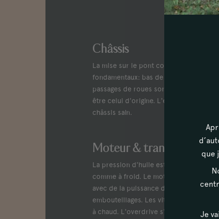
Châssis
La mise sur le pont confirme un châssis
fondamentaux: bas de caisse, planchers,
passages de roues sont protégés par un
être celui d'origine. L'essai routier c
châssis sain.
Apr
d’aut
Moteur & transmission
que j
La pression d'huile est dans les préco
No
comme à froid. Le moteur a un fonction
centr
avec de la puissance dès le début, ne c
embouteillages. Les vitesses passent 
à chaud. L'overdrive s'enclenche sans di
Je va