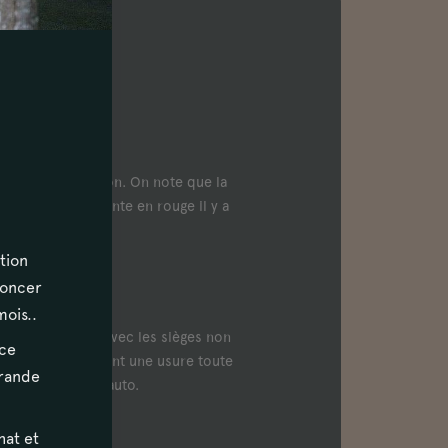
tat de présentation. On note que la
rème, a été repeinte en rouge il y a
tion
noncer
mois..
de présentation, avec les sièges non
ace
oquettes possèdent une usure toute
grande
e l'histoire de l'auto.
hat et