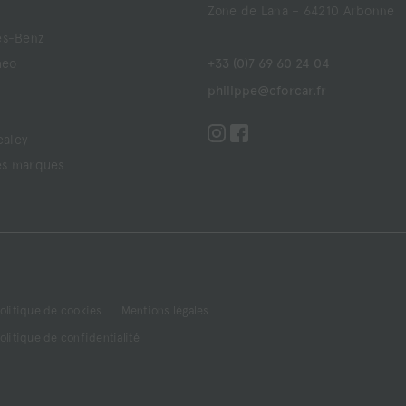
Zone de Lana – 64210 Arbonne
s-Benz
meo
+33 (0)7 69 60 24 04
philippe@cforcar.fr
ealey
es marques
olitique de cookies
Mentions légales
olitique de confidentialité