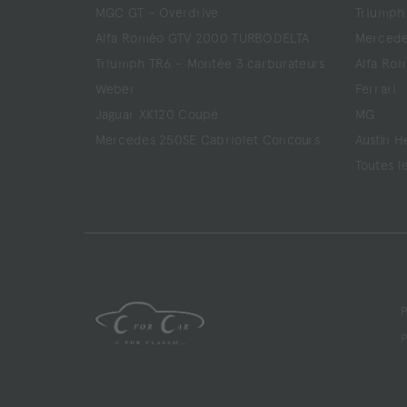
MGC GT – Overdrive
Triumph
Alfa Roméo GTV 2000 TURBODELTA
Mercede
Triumph TR6 – Montée 3 carburateurs
Alfa Ro
Weber
Ferrari
Jaguar XK120 Coupé
MG
Mercedes 250SE Cabriolet Concours
Austin H
Toutes l
P
P