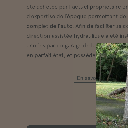
été achetée par l’actuel propriétaire en
d’expertise de l’époque permettant de r
complet de l’auto. Afin de faciliter sa 
direction assistée hydraulique a été inst
années par un garage de la région. L’inté
en parfait état, et possède ainsi une s
En savoir + sur Jagu