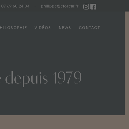
07 69 60 24 04
-
philippe@cforcar.fr
HILOSOPHIE
VIDÉOS
NEWS
CONTACT
e
depuis
1979