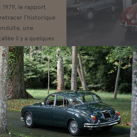
 1979, le rapport
etracer l’historique
conduite, une
allée il y a quelques
rieur, d’origine, est
uperbe patine.
ar