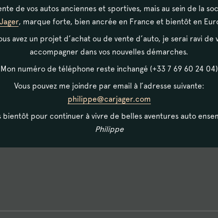
ente de vos autos anciennes et sportives, mais au sein de la so
Jager
, marque forte, bien ancrée en France et bientôt en Eur
vous avez un projet d’achat ou de vente d’auto, je serai ravi de 
accompagner dans vos nouvelles démarches.
Mon numéro de téléphone reste inchangé (+33 7 69 60 24 04)
Vous pouvez me joindre par email à l’adresse suivante:
tacter, et à venir visiter notre sh
philippe@carjager.com
en plein coeur du Pays Basque.
s bientôt pour continuer à vivre de belles aventures auto ense
Philippe
ux véhicules de collection vous at