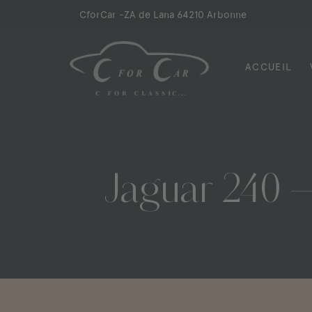
Skip
CforCar -
ZA de Lana 64210 Arbonne
to
content
ACCUEIL
CforCar
Jaguar
240