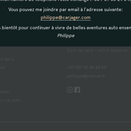
Vous pouvez me joindre par email à l’adresse suivante:
philippe@carjager.com
s bientôt pour continuer à vivre de belles aventures auto ense
arques
Contact
Philippe
Zone de Lana – 64210 Arbonne
s-Benz
meo
+33 (0)7 69 60 24 04
philippe@cforcar.fr
ealey
es marques