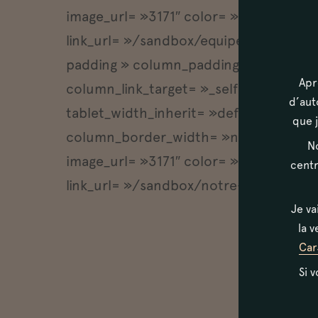
image_url= »3171″ color= »Accent-Col
link_url= »/sandbox/equipe » link_te
padding » column_padding_position= »
Apr
column_link_target= »_self » column
d’aut
tablet_width_inherit= »default » table
que j
column_border_width= »none » column_
No
image_url= »3171″ color= »Accent-Col
centr
link_url= »/sandbox/notre-showroom »
Je va
la v
Car
Si 