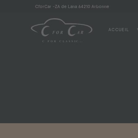
Skip
CforCar -
ZA de Lana 64210 Arbonne
to
content
ACCUEIL
CforCar