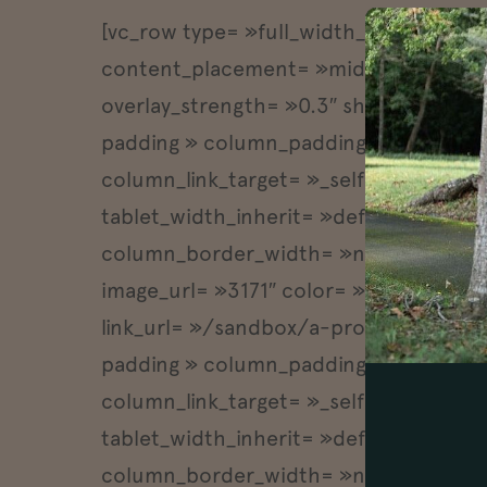
[vc_row type= »full_width_content » f
content_placement= »middle » bg_color
overlay_strength= »0.3″ shape_divide
padding » column_padding_position= »
column_link_target= »_self » column
tablet_width_inherit= »default » table
column_border_width= »none » column_
image_url= »3171″ color= »Accent-Col
link_url= »/sandbox/a-propos » link_
padding » column_padding_position= »
column_link_target= »_self » column
tablet_width_inherit= »default » table
column_border_width= »none » column_