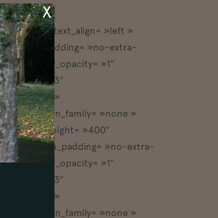
X
= »yes »
r= »dark » text_align= »left »
mn column_padding= »no-extra-
_hover_color_opacity= »1″
» width= »1/3″
nt= »default »
efault » icon_family= »none »
w-in » min_height= »400″
column column_padding= »no-extra-
_hover_color_opacity= »1″
» width= »1/3″
nt= »default »
efault » icon_family= »none »