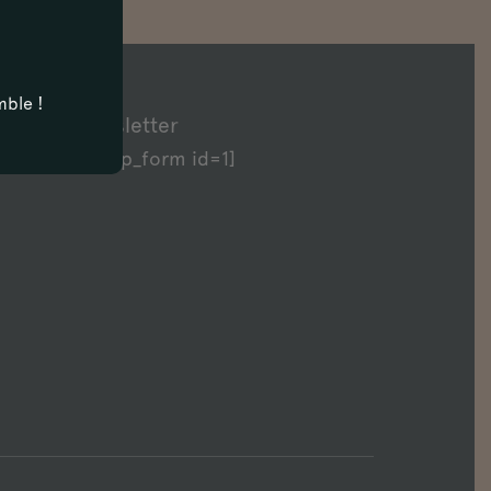
mble !
Newsletter
[sibwp_form id=1]