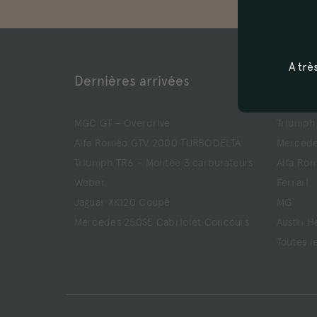
A trè
Dernières arrivées
Nos m
MGC GT – Overdrive
Triumph
Alfa Roméo GTV 2000 TURBODELTA
Mercede
Triumph TR6 – Montée 3 carburateurs
Alfa Ro
Weber
Ferrari
Jaguar XK120 Coupé
MG
Mercedes 250SE Cabriolet Concours
Austin H
Toutes l