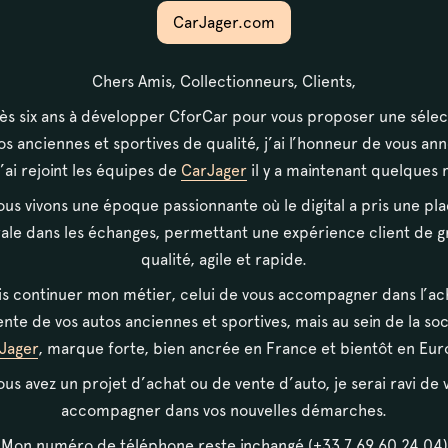
or » enable_animation= »true » animation= »gro
CarJager.com
xt= »L’équipe »][/fancy_box][/vc_column][vc_col
Chers Amis, Collectionneurs, Clients,
all » background_color_opacity= »1″ background
ès six ans à développer CforCar pour vous proposer une sélec
_shadow= »none » column_border_radius= »none 
os anciennes et sportives de qualité, j’ai l’honneur de vous an
t_text_alignment= »default » phone_text_alignme
’ai rejoint les équipes de
CarJager
il y a maintenant quelques 
border_style= »solid »][fancy_box box_style= »d
us vivons une époque passionnante où le digital a pris une pl
or » enable_animation= »true » animation= »gro
ale dans les échanges, permettant une expérience client de 
 link_text= »Notre showroom »][/fancy_box][/v
qualité, agile et rapide.
is continuer mon métier, celui de vous accompagner dans l’ac
ente de vos autos anciennes et sportives, mais au sein de la so
Jager
, marque forte, bien ancrée en France et bientôt en Eur
vous avez un projet d’achat ou de vente d’auto, je serai ravi de 
accompagner dans vos nouvelles démarches.
Mon numéro de téléphone reste inchangé (+33 7 69 60 24 04)