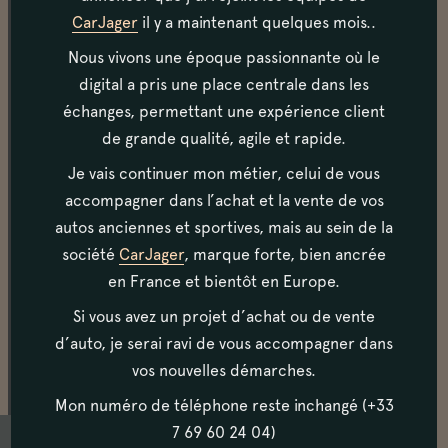
excellent.
CarJager
il y a maintenant quelques mois..
Nous vivons une époque passionnante où le
digital a pris une place centrale dans les
Carrosserie
échanges, permettant une expérience client
Totalement restaurée, c'est une carrosserie sans
de grande qualité, agile et rapide.
aucun défaut que nous vous proposons, gage d'une
restauration de qualité. Les alignements des
Je vais continuer mon métier, celui de vous
différents panneaux sont tout simplement excellents.
accompagner dans l’achat et la vente de vos
autos anciennes et sportives, mais au sein de la
société
CarJager
, marque forte, bien ancrée
Habitacle
en France et bientôt en Europe.
L'intérieur "Luxe" en simili est comme neuf. On note
Si vous avez un projet d’achat ou de vente
la présence de fenêtres "safari".
d’auto, je serai ravi de vous accompagner dans
vos nouvelles démarches.
Mon numéro de téléphone reste inchangé (+33
7 69 60 24 04)