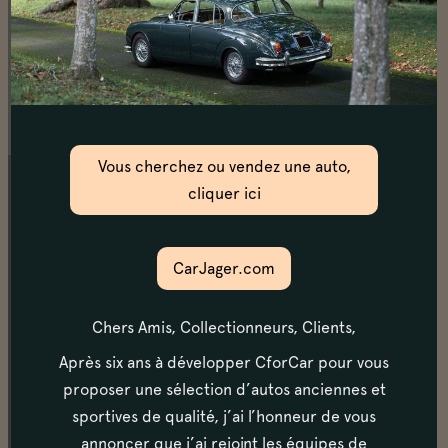
Notre voiture en vidéo
https://youtu.be/RlG9P6Fe-hQ
Vous cherchez ou vendez une auto,
cliquer ici
Châssis
La mise sur le pont confirme une voiture
parfaitement restaurée, avec une absence totale de
CarJager.com
corrosion.
Chers Amis, Collectionneurs, Clients,
Moteur & transmission
Après six ans à développer CforCar pour vous
Le moteur fonctionne parfaitement, démarre à froid/
proposer une sélection d’autos anciennes et
à chaud, dans un bruit caractéristique. Les vitesses
sportives de qualité, j’ai l’honneur de vous
passent sans craquer, et le grip de l'embrayage est
annoncer que j’ai rejoint les équipes de