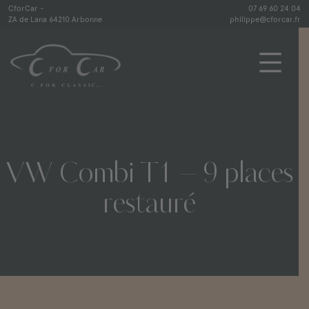
Skip
CforCar -
07 69 60 24 04
ZA de Lana 64210 Arbonne
philippe@cforcar.fr
to
content
CforCar
VW
Combi
T1
–
9
places
restauré