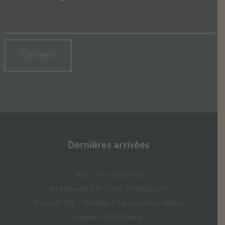
Dernières arrivées
MGC GT – Overdrive
Alfa Roméo GTV 2000 TURBODELTA
Triumph TR6 – Montée 3 carburateurs Weber
Jaguar XK120 Coupé