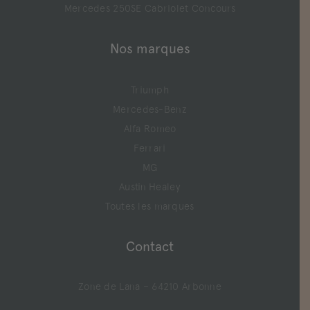
Mercedes 250SE Cabriolet Concours
Nos marques
Triumph
Mercedes-Benz
Alfa Romeo
Ferrari
MG
Austin Healey
Toutes les marques
Contact
Zone de Lana – 64210 Arbonne