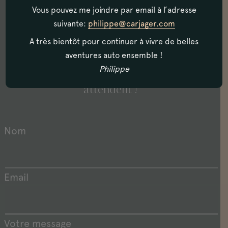
Vous pouvez me joindre par email à l’adresse
suivante:
philippe@carjager.com
N’hésitez pas à nous contacter, et à venir
A très bientôt pour continuer à vivre de belles
visiter notre showroom situé à Biarritz,
aventures auto ensemble !
en plein coeur du Pays Basque.
Philippe
De nombreux véhicules de collection vous
attendent !
Nom
Email
Votre message