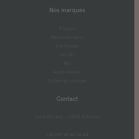
Nos marques
Triumph
Mercedes-Benz
Alfa Romeo
Ferrari
MG
Austin Healey
Toutes les marques
Contact
Zone de Lana – 64210 Arbonne
+33 (0)7 69 60 24 04