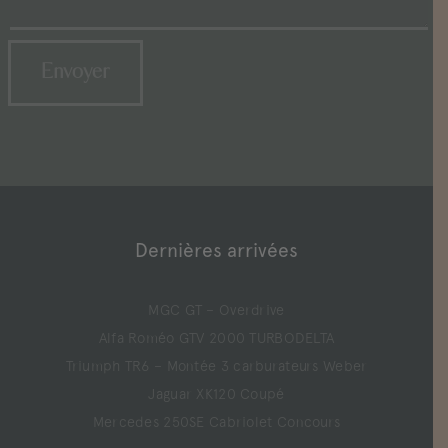
Dernières arrivées
MGC GT – Overdrive
Alfa Roméo GTV 2000 TURBODELTA
Triumph TR6 – Montée 3 carburateurs Weber
Jaguar XK120 Coupé
Mercedes 250SE Cabriolet Concours