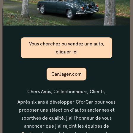
Châssis
La mise sur le pont confirme un châssis en excellent.
Les fondamentaux: bas de caisse, planchers, bas
Vous cherchez ou vendez une auto,
d’ailes, fond de coffre et passages de roues sont en
excellent état. Le freinage vient d’être totalement
cliquer ici
refait. Les supports de pont sont les nouvelles
versions, plus solides que les originaux.
CarJager.com
Moteur & transmission
Chers Amis, Collectionneurs, Clients,
Le moteur V8 d’une cylindrée de 5 litres fonctionne
Après six ans à développer CforCar pour vous
parfaitement, avec une pression d’huile parfaite à
proposer une sélection d’autos anciennes et
froid comme à chaud. Enfin, l’échappement est assez
sportives de qualité, j’ai l’honneur de vous
libéré, procurant une superbe sonorité lors des
montées en régime.
annoncer que j’ai rejoint les équipes de