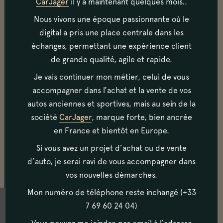
CarJager
il y a maintenant quelques mois..
Nous vivons une époque passionnante où le
Carrosserie
digital a pris une place centrale dans les
La voiture est en très bon état extérieur. On note
échanges, permettant une expérience client
toutefois quelques petits défauts (éclats/étoiles),
de grande qualité, agile et rapide.
tout à fait normaux pour cette caisse en fibre.
Je vais continuer mon métier, celui de vous
accompagner dans l’achat et la vente de vos
Habitacle
autos anciennes et sportives, mais au sein de la
société
CarJager
, marque forte, bien ancrée
L’intérieur de cette voiture est en excellent état. Le
tableau de bord bouchonné se marie parfaitement
en France et bientôt en Europe.
avec les cuirs beige de l’habitacle.
Si vous avez un projet d’achat ou de vente
d’auto, je serai ravi de vous accompagner dans
vos nouvelles démarches.
Mon numéro de téléphone reste inchangé (+33
7 69 60 24 04)