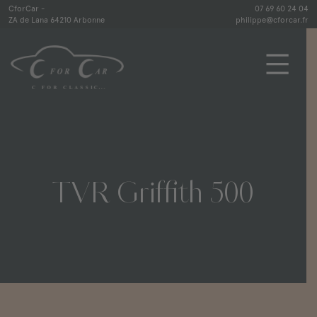
Skip
CforCar -
07 69 60 24 04
ZA de Lana 64210 Arbonne
philippe@cforcar.fr
to
content
CforCar
TVR
Griffith
500