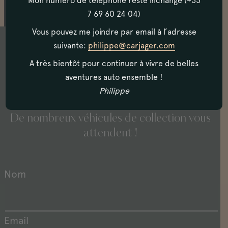
Mon numéro de téléphone reste inchangé (+33
7 69 60 24 04)
Vous pouvez me joindre par email à l’adresse
suivante:
philippe@carjager.com
A très bientôt pour continuer à vivre de belles
N’hésitez pas à nous contacter, et à venir
aventures auto ensemble !
visiter notre showroom situé à Biarritz,
Philippe
en plein coeur du Pays Basque.
De nombreux véhicules de collection vous
attendent !
Nom
Email