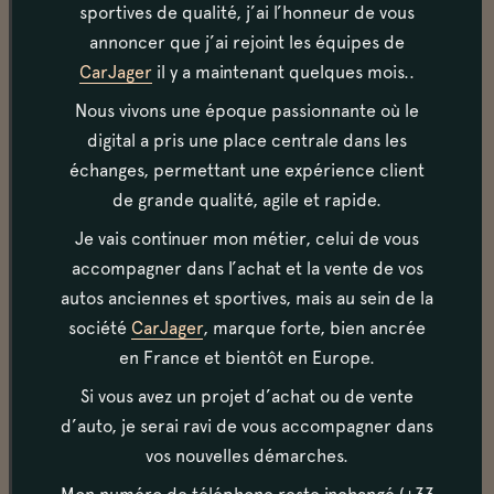
sportives de qualité, j’ai l’honneur de vous
Moteur & transmission
annoncer que j’ai rejoint les équipes de
Le moteur a un fonctionnement parfait et régulier.
CarJager
il y a maintenant quelques mois..
Les démarrages sont faciles à froid comme à chaud.
Le moteur prend bien ses tours dans un bruit rauque
Nous vivons une époque passionnante où le
caractéristique.
digital a pris une place centrale dans les
échanges, permettant une expérience client
de grande qualité, agile et rapide.
Carrosserie
Je vais continuer mon métier, celui de vous
La carrosserie est état quasi-parfait, impressionnant
accompagner dans l’achat et la vente de vos
pour une voiture de plus de 10 ans.
autos anciennes et sportives, mais au sein de la
société
CarJager
, marque forte, bien ancrée
en France et bientôt en Europe.
Habitacle
Si vous avez un projet d’achat ou de vente
Tout comme sa carrosserie, l'habitacle est comme
neuf. Notons la présence d'une capote et d'un
d’auto, je serai ravi de vous accompagner dans
tonneau-cover.
vos nouvelles démarches.