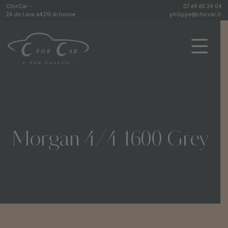
Skip
CforCar -
07 69 60 24 04
ZA de Lana 64210 Arbonne
philippe@cforcar.fr
to
content
CforCar
Morgan
4/4
1600
Grey