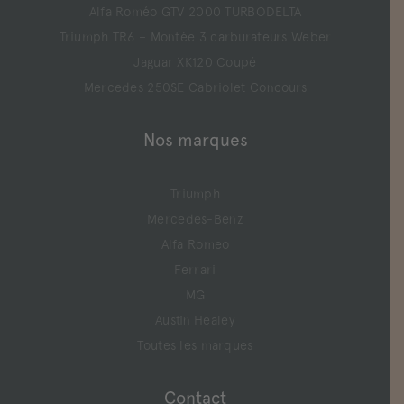
Alfa Roméo GTV 2000 TURBODELTA
Triumph TR6 – Montée 3 carburateurs Weber
Jaguar XK120 Coupé
Mercedes 250SE Cabriolet Concours
Nos marques
Triumph
Mercedes-Benz
Alfa Romeo
Ferrari
MG
Austin Healey
Toutes les marques
Contact