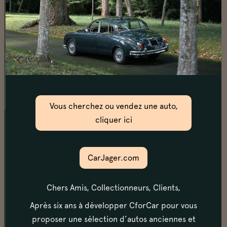
Notre voiture en vidéo
https://www.youtube.com/watch?
v=QEP4cXU8Zgk
Vous cherchez ou vendez une auto,
cliquer ici
Châssis
La mise sur le pont confirme un châssis en excellent
CarJager.com
état. Les fondamentaux: bas de caisse, planchers, bas
d’ailes, fond de coffre et passages de roues sont
quasi neufs. L’essai routier confirme bien un châssis
Chers Amis, Collectionneurs, Clients,
parfaitement sain.
Après six ans à développer CforCar pour vous
proposer une sélection d’autos anciennes et