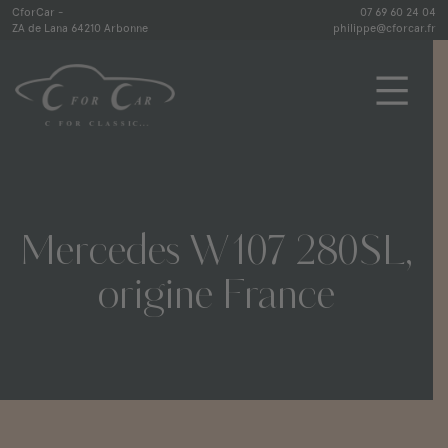
Skip
CforCar -
07 69 60 24 04
ZA de Lana 64210 Arbonne
philippe@cforcar.fr
to
content
CforCar
Mercedes
W107
280SL,
origine
France