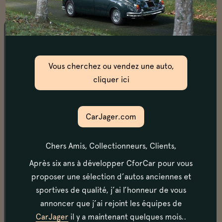
Châssis
La mise sur le pont confirme que les longerons, bâti
Vous cherchez ou vendez une auto,
moteur, passages de roues et planchers sont en
cliquer ici
parfait état, sans corrosion.
CarJager.com
Moteur & transmission
La pression d’huile est dans les préconisations
Chers Amis, Collectionneurs, Clients,
constructeur, à chaud comme à froid. Le moteur
prend bien ses tours dans un bruit caractéristique et
Après six ans à développer CforCar pour vous
possède un ralenti stable, sans chauffer. Les
proposer une sélection d’autos anciennes et
démarrages sont aisés, à froid comme à chaud.
sportives de qualité, j’ai l’honneur de vous
annoncer que j’ai rejoint les équipes de
CarJager
il y a maintenant quelques mois..
Carrosserie