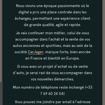
Nous vivons une époque passionnante où le
La voiture est en superbe état extérieur. Les chromes
digital a pris une place centrale dans les
sont très beaux, tout comme les roues . La peinture
est d’origine (épaisseurs de peinture vérifiées). On
échanges, permettant une expérience client
note toutefois des micros-impacts sur le capot, à
de grande qualité, agile et rapide.
cause des gravillons.
Je vais continuer mon métier, celui de vous
accompagner dans l’achat et la vente de vos
autos anciennes et sportives, mais au sein de la
Habitacle
société
CarJager
, marque forte, bien ancrée
L’intérieur de cette voiture est en superbe état
en France et bientôt en Europe.
d’origine.
Si vous avez un projet d’achat ou de vente
d’auto, je serai ravi de vous accompagner dans
vos nouvelles démarches.
Mon numéro de téléphone reste inchangé (+33
7 69 60 24 04)
Vous pouvez me joindre par email à l’adresse
N’hésitez pas à nous contacter, et à venir