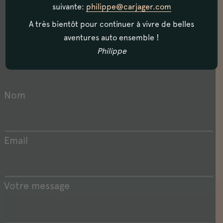
suivante:
philippe@carjager.com
visiter notre showroom situé à Biarritz,
A très bientôt pour continuer à vivre de belles
en plein coeur du Pays Basque.
aventures auto ensemble !
De nombreux véhicules de collection vous
Philippe
attendent !
Nom
Email
Votre message