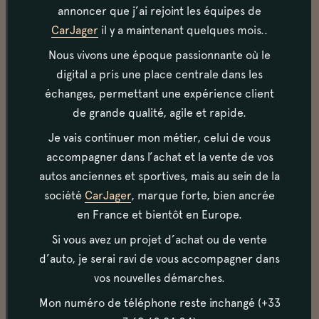
souple et agréable, les vitesses ne craquant pas lors
annoncer que j’ai rejoint les équipes de
des passages de vitesse. La courroie de distribution
CarJager
il y a maintenant quelques mois..
a été changée en Mars 2017.
Nous vivons une époque passionnante où le
digital a pris une place centrale dans les
Carrosserie
échanges, permettant une expérience client
de grande qualité, agile et rapide.
La voiture est en bon état général. On note
cependant quelques rayures d’usage sur l’aile arrière,
Je vais continuer mon métier, celui de vous
sur le feu ARG, ainsi que sur la porte conducteur.
accompagner dans l’achat et la vente de vos
autos anciennes et sportives, mais au sein de la
société
CarJager
, marque forte, bien ancrée
Habitacle
en France et bientôt en Europe.
L’intérieur de cette voiture vient d’être totalement
Si vous avez un projet d’achat ou de vente
refait en cuir. Facture présente de plus de 7000
euros.
d’auto, je serai ravi de vous accompagner dans
vos nouvelles démarches.
Mon numéro de téléphone reste inchangé (+33