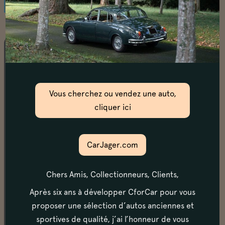
Châssis
La mise sur le pont confirme que les longerons, bâti
moteur, passages de roues et planchers sont en très
Vous cherchez ou vendez une auto,
bon état.
cliquer ici
Moteur & transmission
CarJager.com
La pression d’huile est dans les préconisations
constructeur, à chaud comme à froid. Le moteur
Chers Amis, Collectionneurs, Clients,
prend bien ses tours dans un (superbe) bruit
caractéristique et possède un ralenti stable, sans
Après six ans à développer CforCar pour vous
chauffer. Les démarrages sont aisés, à froid comme à
proposer une sélection d’autos anciennes et
chaud. La boite de vitesses (1ère inversée) est très
sportives de qualité, j’ai l’honneur de vous