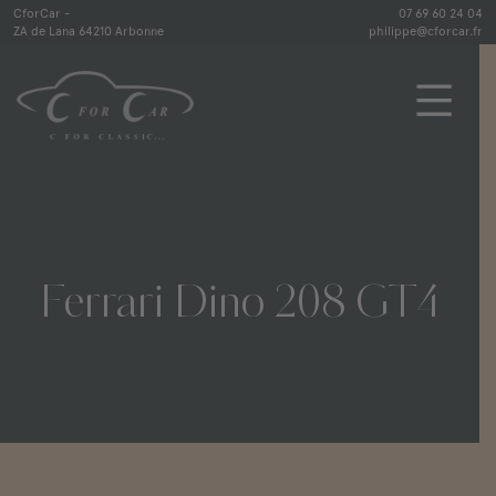
Skip
CforCar -
07 69 60 24 04
ZA de Lana 64210 Arbonne
philippe@cforcar.fr
to
content
CforCar
Ferrari
Dino
208
GT4