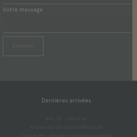
Votre message
Dernières arrivées
MGC GT – Overdrive
Alfa Roméo GTV 2000 TURBODELTA
Triumph TR6 – Montée 3 carburateurs Weber