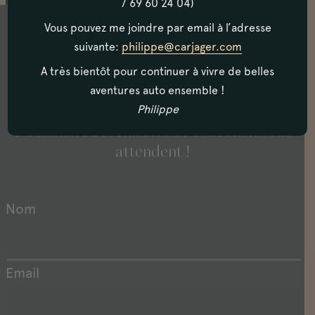
7 69 60 24 04)
Vous pouvez me joindre par email à l’adresse
suivante:
philippe@carjager.com
N’hésitez pas à nous contacter, et à venir
A très bientôt pour continuer à vivre de belles
visiter notre showroom situé à Biarritz,
aventures auto ensemble !
Philippe
en plein coeur du Pays Basque.
De nombreux véhicules de collection vous
attendent !
Nom
Email