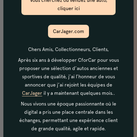
Vous cherchez ou vendez une auto,
peut vite devenir un vrai parcours du
cliquer ici
combattant.
Et c’est notre métier !
CarJager.com
Chez CforCar, nous avons tissé depuis de
Chers Amis, Collectionneurs, Clients,
nombreuses années des relations de
Après six ans à développer CforCar pour vous
confiance en France et à l’international.
proposer une sélection d’autos anciennes et
Nous sommes capables d’effectuer pour
sportives de qualité, j’ai l’honneur de vous
vous une recherche personnalisée, afin que
annoncer que j’ai rejoint les équipes de
CarJager
il y a maintenant quelques mois..
vous puissiez acquérir « votre » voiture
Nous vivons une époque passionnante où le
ancienne. Couleur, motorisation, version…
digital a pris une place centrale dans les
Chaque voiture est unique.
échanges, permettant une expérience client
de grande qualité, agile et rapide.
Nous vous mettons à disposition notre