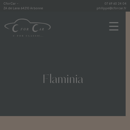
Skip
CforCar -
07 69 60 24 04
ZA de Lana 64210 Arbonne
philippe@cforcar.fr
to
content
CforCar
Flaminia