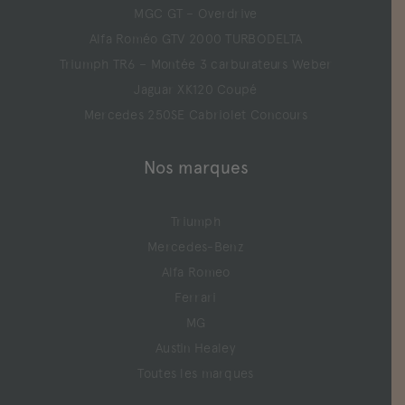
MGC GT – Overdrive
Alfa Roméo GTV 2000 TURBODELTA
Triumph TR6 – Montée 3 carburateurs Weber
Jaguar XK120 Coupé
Mercedes 250SE Cabriolet Concours
Nos marques
Triumph
Mercedes-Benz
Alfa Romeo
Ferrari
MG
Austin Healey
Toutes les marques