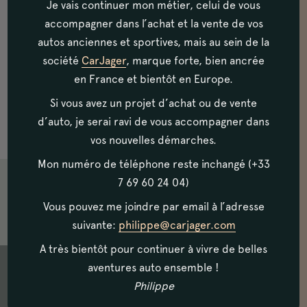
Je vais continuer mon métier, celui de vous
pont élévateur afin que vous puissiez juger
accompagner dans l’achat et la vente de vos
de la parfaite qualité des châssis, des
autos anciennes et sportives, mais au sein de la
soubassements et des différents organes
société
CarJager
, marque forte, bien ancrée
en France et bientôt en Europe.
mécaniques.
Si vous avez un projet d’achat ou de vente
d’auto, je serai ravi de vous accompagner dans
vos nouvelles démarches.
Mon numéro de téléphone reste inchangé (+33
7 69 60 24 04)
<< Retour vers la marque Lancia
Vous pouvez me joindre par email à l’adresse
suivante:
philippe@carjager.com
A très bientôt pour continuer à vivre de belles
aventures auto ensemble !
Philippe
Les voitures de collection