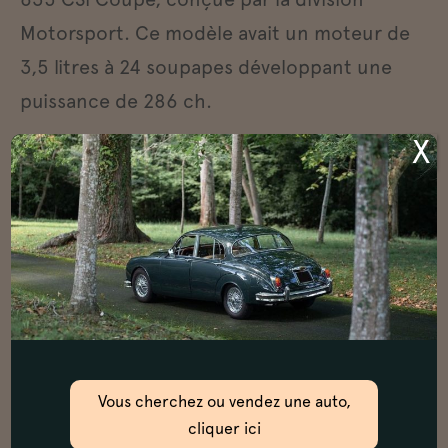
Motorsport. Ce modèle avait un moteur de
3,5 litres à 24 soupapes développant une
puissance de 286 ch.
X
BMW 328
La BMW 328 fut mise au point en 1936,
alors que la société bénéficiait déjà d’une
solide réputation dans le milieu sportif. Des
prototypes prirent part à des épreuves
comme le Grand Prix de Montlhéry. Mise
sur le marché en 1937, la 328 était équipée
Vous cherchez ou vendez une auto,
d’un six-cylindres dont la cylindrée était la
cliquer ici
même que celle de la 326 qui l’avait