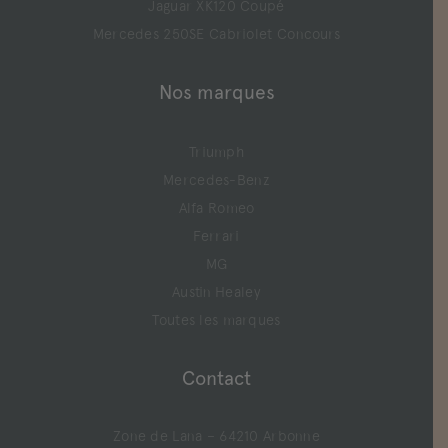
Jaguar XK120 Coupé
Mercedes 250SE Cabriolet Concours
Nos marques
Triumph
Mercedes-Benz
Alfa Romeo
Ferrari
MG
Austin Healey
Toutes les marques
Contact
Zone de Lana – 64210 Arbonne