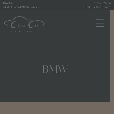
Skip
CforCar -
07 69 60 24 04
ZA de Lana 64210 Arbonne
philippe@cforcar.fr
to
content
CforCar
BMW