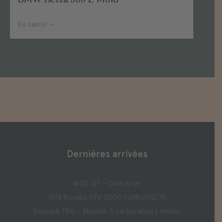
BMW Isetta 300 Z-Mold
En savoir +
Dernières arrivées
MGC GT – Overdrive
Alfa Roméo GTV 2000 TURBODELTA
Triumph TR6 – Montée 3 carburateurs Weber