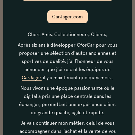
précédée, mais dont la puissance était
CarJager.com
passée de 30 à 80 chevaux. Cela avait été
rendu possible par l’adoption de trois
Chers Amis, Collectionneurs, Clients,
carburateurs au lieu des deux utilisés
Après six ans à développer CforCar pour vous
précédemment et surtout par le
proposer une sélection d’autos anciennes et
changement de forme des chambres de
sportives de qualité, j’ai l’honneur de vous
combustion, devenues presque
annoncer que j’ai rejoint les équipes de
CarJager
il y a maintenant quelques mois..
hémisphériques grâce à la disposition des
Nous vivons une époque passionnante où le
soupapes en V et non plus parallèles. Pour
digital a pris une place centrale dans les
éviter les frais engendrés par le
échanges, permettant une expérience client
développement d’un nouveau moteur à
de grande qualité, agile et rapide.
arbres à cames en tête, la commande des
Je vais continuer mon métier, celui de vous
soupapes se faisait par tiges et culbuteurs,
accompagner dans l’achat et la vente de vos