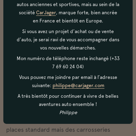
autos anciennes et sportives, mais au sein de la
avec un renvoi spécial pour les soupapes
société
CarJager
, marque forte, bien ancrée
d’échappement. Les succès sportifs furent
en France et bientôt en Europe.
nombreux, à commencer par une victoire
Si vous avez un projet d’achat ou de vente
en 1936 sur le Nürburgring, en passant par
d’auto, je serai ravi de vous accompagner dans
le cinquième, septième et neuvième place
vos nouvelles démarches.
au Mans en 1939 et jusqu’à la victoire lors
Mon numéro de téléphone reste inchangé (+33
7 69 60 24 04)
des Mille Miglia écourtés de 1940, avec une
Vous pouvez me joindre par email à l’adresse
carrosserie aérodynamique spéciale et à la
suivante:
philippe@carjager.com
moyenne de 166,723 km/h. La production
A très bientôt pour continuer à vivre de belles
fut arrêtée en 1940, alors que 400 voitures
aventures auto ensemble !
complètes et 69 châssis avaient été
Philippe
construits. La plupart furent des deux-
places standard mais des carrosseries