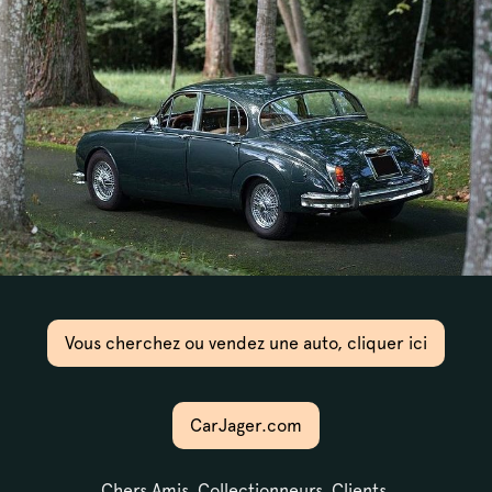
ssant que le
tive de l’année
Vous cherchez ou vendez une auto, cliquer ici
CarJager.com
Chers Amis, Collectionneurs, Clients,