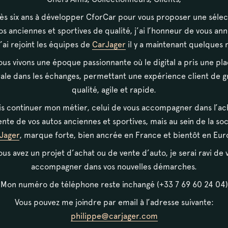
ès six ans à développer CforCar pour vous proposer une sélec
os anciennes et sportives de qualité, j’ai l’honneur de vous an
’ai rejoint les équipes de
CarJager
il y a maintenant quelques 
ien qu’elle
us vivons une époque passionnante où le digital a pris une pl
oncevable qu’elle
ale dans les échanges, permettant une expérience client de 
e passagers. Le
qualité, agile et rapide.
t diminuer au fil
is continuer mon métier, celui de vous accompagner dans l’ac
ssait là d’un modèle
ente de vos autos anciennes et sportives, mais au sein de la so
onnut un succès
Jager
, marque forte, bien ancrée en France et bientôt en Eur
vous avez un projet d’achat ou de vente d’auto, je serai ravi de 
accompagner dans vos nouvelles démarches.
Mon numéro de téléphone reste inchangé (+33 7 69 60 24 04)
 des plus
Vous pouvez me joindre par email à l’adresse suivante:
r l’objet de pas mal
philippe@carjager.com
m/h environ), elle