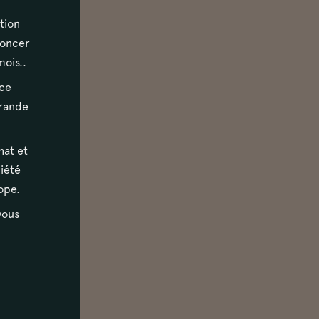
tion
noncer
mois..
ace
grande
hat et
ciété
ope.
vous