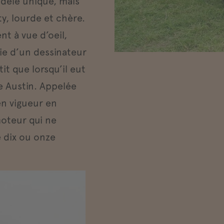
odele unique, mais
ty, lourde et chère.
nt à vue d’oeil,
ie d’un dessinateur
it que lorsqu’il eut
e Austin. Appelée
en vigueur en
oteur qui ne
 dix ou onze