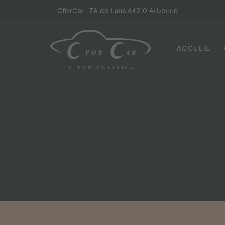
Skip
CforCar -
ZA de Lana 64210 Arbonne
to
content
ACCUEIL
CforCar