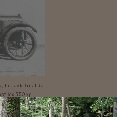
 le poids total de
nt les 350 kg.
922, elle n’était
 en série et était