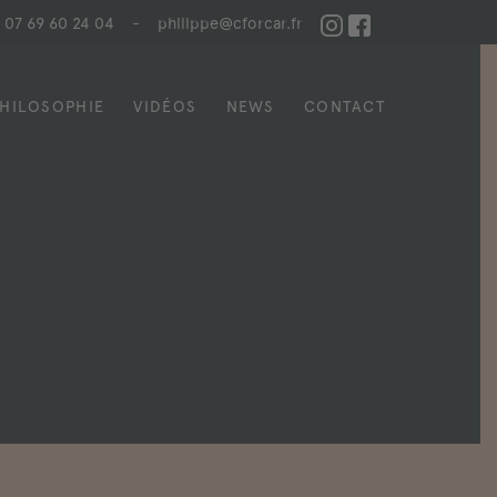
07 69 60 24 04
-
philippe@cforcar.fr
HILOSOPHIE
VIDÉOS
NEWS
CONTACT