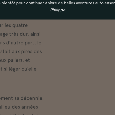
s bientôt pour continuer à vivre de belles aventures auto ense
 que le reste de la
Philippe
ies de cette
ur les quatre
ge très dur, ainsi
s d’autre part, le
stait aux pires des
x paliers, et
t si léger qu’elle
lement sa décennie,
milieu des années