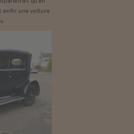
isparaîtrait qu’en
t enfin une voiture
s.