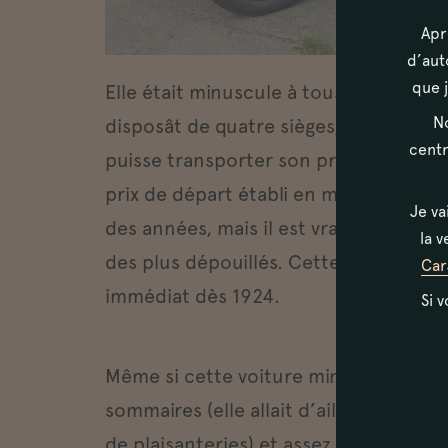
Apr
d’aut
que j
Elle était minuscule à tous égards et b
No
disposât de quatre sièges, il était inc
centr
puisse transporter son propre poids d
prix de départ établi en mars 1923 allai
Je va
des années, mais il est vrai qu’il s’agi
la v
des plus dépouillés. Cette voiture c
Car
immédiat dès 1924.
Si 
Même si cette voiture minuscule était
sommaires (elle allait d’ailleurs deveni
de plaisanteries) et assez lente ( 65 k